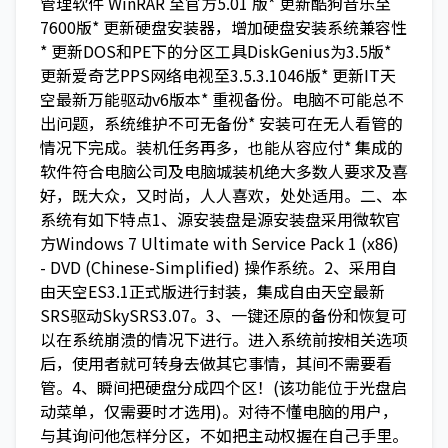
管理软件 WinRAR 至官方5.01 版* 更新酷狗音乐至
7600版* 更新硬盘安装器，增加硬盘安装系统兼容性
* 更新DOS和PE下的分区工具DiskGenius为3.5版*
更新爱奇艺PPS网络电视至3.5.3.1046版* 更新IT天
空最新万能驱动v6版本* 重视备份。电脑不可能总不
出问题，系统维护不可无备份* 安装可在无人看管的
情况下完成。装机任务再多，也能从容应付* 集成的
软件符合电脑公司及电脑城装机绝大多数人要求及喜
好，既大众，又时尚，人人喜欢，处处适用。二、本
系统有如下特点1、源安装盘是源安装盘采用微软官
方Windows 7 Ultimate with Service Pack 1 (x86)
- DVD (Chinese-Simplified) 操作系统。2、采用自
由天空ES3.1正式版进行封装，集成自由天空最新
SRS驱动SkySRS3.07。3、一键还原的备份和恢复可
以在系统崩溃的情况下进行。进入系统前按相关选项
后，使用者就可转身去做其它事情，其间不需要看
管。4、瞬间把硬盘分成四个区！(该功能位于光盘启
动菜单，仅需要时才选用)。对待不懂电脑的用户，
与其询问他怎样分区，不如把主动权握在自己手里。