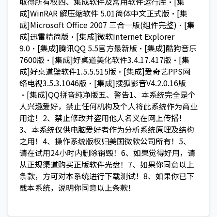
取得所有权四、集成软件及常用软件运行库·[集
成]WinRAR 解压缩软件 5.01简体中文正式版·[集
成]Microsoft Office 2007 三合一版(组件完整)·[集
成]迅雷精简版·[集成]微软Internet Explorer
9.0·[集成]腾讯QQ 5.5官方最新版·[集成]酷狗音乐
7600版·[集成]好桌道美化软件3.4.17.417版·[集
成]好桌道壁软件1.5.5.515版·[集成]爱奇艺PPS网
络电视3.5.3.1046版·[集成]搜狐影音V4.2.0.16版
·[集成]QQ拼音纯净版五、警告1、本系统完全是个
人兴趣爱好，禁止任何机构及个人将此系统作为商业
用途！2、禁止修改并盗用他人名义在网上传播！
3、本系统仅供电脑爱好者作为分析系统原理及结构
之用！4、操作系统版权归美国微软公司所有！5、
请在试用24小时内删除销毁！6、如果觉得好用，请
从正规渠道购买正版软件光盘！7、如果你同意以上
条款，方可对本系统进行下载测试！8、如果你已下
载本系统，说明你同意以上条款！