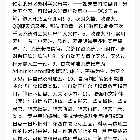
预定的分区既科学又省事。——如果要将硬盘瞬间分
为五个区，可以进入光盘启动菜单——DOS工具
箱，输入HD5回车即可！5、我的文档、收藏夹、
QQ聊天记录等，都位于D盘。这样做可以避免下次
重装系统时丢失用户个人文件。6、收藏夹内有常用
网址。有门户网站、软件、网速测试等多种实用资
源。7、系统未做精简，完整保留系统所有组件。绝
对保证原汁原味！8、全自动无人值守安装，安装过
程无需人工干预。9、首次登陆系统帐户为
Administrator超级管理员帐户，密码为空，为安全
起见，请自己及时加密。10、自动判断笔记本电脑
或台式电脑键盘类型，并自动开启台式键盘数字指示
灯，笔记本键盘则为关闭状态。11、增强中文字体
（库）：包括方正姚体、华文彩云、华文琥珀、华文
隶书、华文细黑、华文新魏、华文行楷、华文中宋、
幼圆、隶书等10多种。集成绝大多数常用硬件驱动
日复一日地把时间花费在装驱动上面，对从事这项工
作的技术员来说，是一件浪费光阴的事。利用集成驱
动技术，可使装机员从这种重复劳动中解脱出来。本