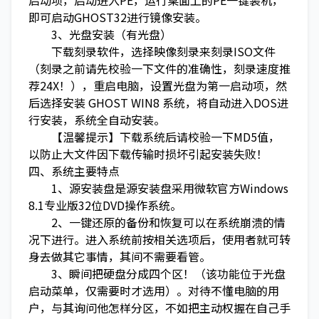
启动项，启动进入PE，运行桌面上的PE一键装机，
即可启动GHOST32进行镜像安装。
3、光盘安装（有光盘）
下载刻录软件，选择映像刻录来刻录ISO文件
（刻录之前请先校验一下文件的准确性，刻录速度推
荐24X！），重启电脑，设置光盘为第一启动项，然
后选择安装 GHOST WIN8 系统，将自动进入DOS进
行安装，系统全自动安装。
【温馨提示】下载系统后请校验一下MD5值，
以防止大文件因下载传输时损坏引起安装失败！
四、系统主要特点
1、源安装盘是源安装盘采用微软官方Windows
8.1专业版32位DVD操作系统。
2、一键还原的备份和恢复可以在系统崩溃的情
况下进行。进入系统前按相关选项后，使用者就可转
身去做其它事情，其间不需要看管。
3、瞬间把硬盘分成四个区！（该功能位于光盘
启动菜单，仅需要时才选用）。对待不懂电脑的用
户，与其询问他怎样分区，不如把主动权握在自己手