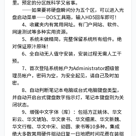
里。预定的分区既科学又省事。
——如果要将硬盘瞬间分为五个区，可以进入光
盘启动菜单——DOS工具箱，输入HD5回车即可！
4、收藏夹内有常用网址。有门户网站、软件、
网速测试等多种实用资源。
5、系统未做精简，完整保留系统所有组件。绝
对保证原汁原味！
6、全自动无人值守安装，安装过程无需人工干
预。
7、首次登陆系统帐户为Administrator超级管
理员帐户，密码为空，为安全起见，请自己及时加
密。
8、自动判断笔记本电脑或台式电脑键盘类型，
并自动开启台式键盘数字指示灯，笔记本键盘则为关
闭状态。
9、增强中文字体（库）：包括方正姚体、华文
彩云、华文琥珀、华文隶书、华文细黑、华文新魏、
华文行楷、华文中宋、幼圆、隶书等10多种。集成
绝大多数常用硬件驱动日复一日地把时间花费在装驱