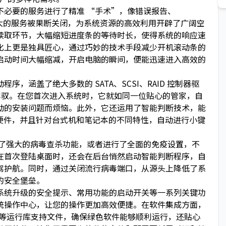
必要的服务进行了精准 “手术”，像错误报告、
用影响不大的服务被果断关闭，为系统资源的高效利用开辟了广阔空
读取环节，大幅缩短进度条的等待时长，使得系统的响应速
化上更是独具匠心，通过巧妙的技术手段减少开机滚动条的
启动时间大幅缩减，开启电脑的瞬间，便能迅速进入高效的
涵盖了绝大多数的 SATA、SCSI、RAID 控制器驱
松驾驭。在您首次进入系统时，它就如同一位贴心的管家，自
动的安装问题而烦恼。此外，它还运用了智能判断技术，能
动及幽灵硬件，并且针对台式机和笔记本的不同特性，自动进行小键
入了强大的病毒查杀功能，或者进行了全面的免疫设置，不
在首次登陆桌面时，还会在后台悄然启动智能判断程序，自
驾护航。同时，通过关闭流行病毒端口，从源头上降低了系
的安全堡垒。
统升级的安全提示、常用功能的启动开关等一系列关键功
统操作中心，让您的操作更加高效便捷。在软件集成方面，
2008 等运行库支持文件，确保绿色软件能够顺利运行，还贴心