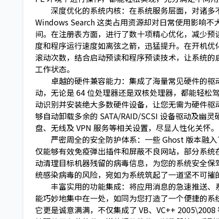
深度优化的系统内核：在系统服务层面，对诸多不
Windows Search 这类占用资源却对日常使
间。在注册表方面，进行了数十项精心优化，减少预
度和程序运行速度如离弦之箭，迅猛提升。在开机优
滚动次数，结合启动预读和程序预读技术，让系统的
工作状态。
卓越的硬件兼容能力：集成了海量常见硬件的驱动程序，
动，无论是 64 位处理器还是双核处理器，都能轻
动识别并安装绝大多数硬件设备，让您无需为硬件驱
够自动卸载多余的 SATA/RAID/SCSI 设备驱
盘、无线及 VPN 服务等相关设置，尽显人性化关怀。
严密周全的安全防护体系：一些 Ghost 版本融
仅能够有效免疫弹出插件和屏蔽不良网站，部分系统
动清理目标机器残留的病毒信息，为您的系统安全保
统感染病毒的风险，宛如为系统筑起了一道坚不可摧
丰富实用的功能集成：将应用消息的急速推送、系
能巧妙地集中在一处，如同为您打造了一个便捷的系
它更是诚意满满，不仅集成了 VB、VC++ 2005\