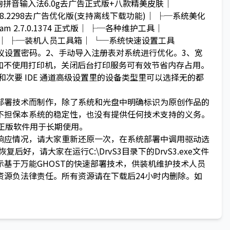
狗拼音输入法6.0g去广告正式版+八款精美皮肤│
.8.2298去广告优化版(支持离线下载功能)│ ├─系统美化
m 2.7.0.1374 正式版│ ├─各种维护工具│
具)│ ├─装机人员工具箱│ └─系统快速设置工具
码，建议设置密码。2、手动导入注册表对系统进行优化。3、宽
4、如不使用打印机，关闭后台打印服务可有效节省内存占用。
将主要和次要 IDE 通道高级设置里的设备类型里可以选择无的都
部署技术而制作，除了系统和光盘中明确标识为原创作品的
不担保本系统的稳定性，也没有提供任何技术支持的义务。
正版软件用于长期使用。
响应情况，请大家重新还原一次，在系统部署中调用驱动选
好，请大家在运行C:\DrvS3目录下的DrvS3.exe文件
基于万能GHOST的快速部署技术，供装机维护技术人员
资源负法律责任。所有资源请在下载后24小时内删除。如