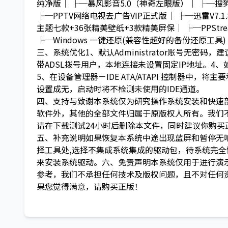
纯净版│ ├─暴风影音5.0（神奇左眼版）│ ├─搜
├─PPTV网络电视去广告VIP正式版│ ├─迅雷V7.1
主题七款+36张精美壁纸+3款精美屏保│ ├─PPStrea
├─Windows 一键还原(兼容性超好的备份还原工
三、系统优化1、默认Administrator账号无密
带ADSL拨号用户，本地连接未设置固定IP地址。
5、在设备管理器－IDE ATA/ATAPI 控制器中，
设置成无，启动时将不检测未使用的IDE通道。
四、支持与致谢本系统仅为研究操作系统安装和快速
软件外，其他的全部文件归属于原版权人所有。我们
请在下载测试24小时后删除本文件，同时建议你购买
五、补充说明如果恢复本系统中途出现蓝屏和暂停无
择工具处,选择不集成系统集成的驱动包，待系统完全恢复后
来安装系统驱动。六、免责声明本系统仅用于进行演示
参考，我们不承担任何技术及版权问题，且不对任何
果您觉得满意，请购买正版！