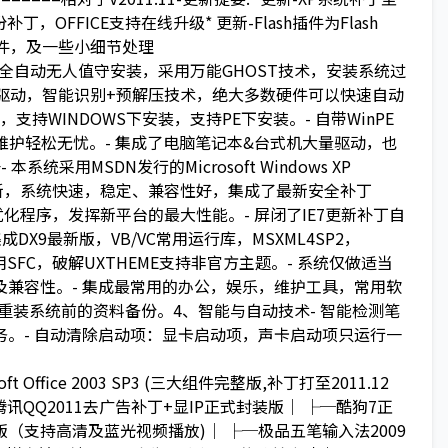
月份补丁，OFFICE支持在线升级* 更新-Flash插件为Flash
用装机软件，及一些小细节处理
 全自动无人值守安装，采用万能GHOST技术，安装系统过
件驱动，智能识别+预解压技术，绝大多数硬件可以快速自动
，支持WINDOWS下安装，支持PE下安装。- 自带WinPE
维护轻松无忧。- 集成了电脑笔记本&台式机大量驱动，也
采用MSDN发行的Microsoft Windows XP
可在线更新，系统快速，稳定、兼容性好，集成了最新安全补丁
U驱动和优化程序，发挥新平台的最大性能。- 屏闭了IE7更新补丁自
DX9最新版，VB/VC常用运行库，MSXML4SP2，
解并禁用SFC，破解UXTHEME支持非官方主题。- 系统仅做适当
兼容性。- 集成最常用的办公，娱乐，维护工具，常用软
重装系统前的资料备份。4、智能与自动技术- 智能检测笔
。- 自动清除启动项：显卡启动项，声卡启动项只运行一
ffice 2003 SP3 (三大组件完整版,补丁打至2011.12
│ ├─腾讯QQ2011去广告补丁+显IP正式封装版│ ├─酷狗7正
5汉化版（支持高清及蓝光视频播放)│ ├─极品五笔输入法2009