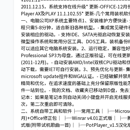
2011.12.15，系统支持在线升级* 更新-OFFICE-12
Player AX及PLAY 11.1.102.55* 更新-几个常
一、电脑公司XP系统主要特点1、安装维护方便快速-
程只需5-8分钟，适合新旧各种机型。- 集成常见硬
安装相应的驱动。- 支持IDE、SATA光驱启动恢复安装
微型操作系统和常用分区工具、DOS工具，装机备份
可以适应其它电脑系统安装。2、运行稳定，兼容性好- 本系统
Professional SP3为母盘，通过正版验证，
(2011-12月)。- 自动安装AMD/Intel双核CP
动下载，需要IE7可自行安装。3、预先优化与更新- 集成
microsoft update控件和WGA认证。- 已经破
精简和优化，在追求速度的基础上充分保留原版性能及
件一站到位。- 我的文档、收藏夹已移动到D盘，免去
记本：如果是笔记本则自动关闭小键盘并开启无线服务
次，第二次重启即可清除。
二、系统自带工具和软件├─常用工具│ ├─Microsoft O
月)+Office修正包│ ├─Winrar v4.01正式版
式版(附带试机歌曲一首)│ ├─PotPlayer_v1.