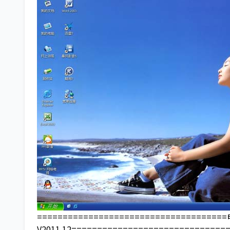
====================================
V2011.12===========================